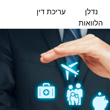
נדלן
עריכת דין
הלוואות